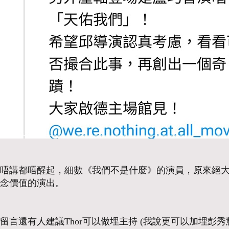
唔講都唔醒起，細數《我們不是什麼》的演員，原來絕
念價值的演出。
留言還有人建議Thor可以做埋主持 (我說更可以加埋彭秀慧做