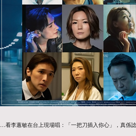
…看李蕙敏在台上現場唱：「一把刀插入你心」，真係諗起都開