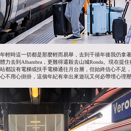
年輕時這一切都是那麼輕而易舉，去到千禧年後我仍拿
體力去到Alhambra，更難得還殺去山城Ronda。
站都設有電梯或扶手電梯通往月台層，但始終信心不足
心不用心掛掛，這個年紀有幸出來遊玩又何必帶埋心理