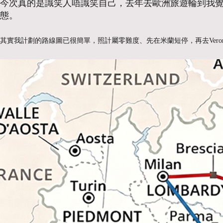
今次真的是識笑人唔識笑自己，去年去歐洲旅遊輪到我
態。
其實我計劃的路線圖已很簡單，照計屬零難度、先在米蘭短停，再去Vero